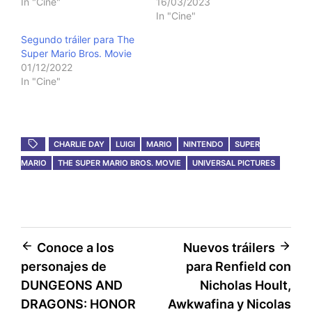
In "Cine"
16/03/2023
In "Cine"
Segundo tráiler para The
Super Mario Bros. Movie
01/12/2022
In "Cine"
CHARLIE DAY
LUIGI
MARIO
NINTENDO
SUPER
MARIO
THE SUPER MARIO BROS. MOVIE
UNIVERSAL PICTURES
Post
Conoce a los
Nuevos tráilers
personajes de
para Renfield con
navigation
DUNGEONS AND
Nicholas Hoult,
DRAGONS: HONOR
Awkwafina y Nicolas