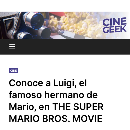
Skip
Noticias y reseñas del mundo del cine y streaming.
to
Cine Geek
content
CINE
Conoce a Luigi, el
famoso hermano de
Mario, en THE SUPER
MARIO BROS. MOVIE