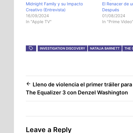
Midnight Family y su Impacto
El Renacer de u
Creativo (Entrevista)
Después
16/09/2024
01/08/2024
In "Apple TV"
In "Prime Video
INVESTIGATION DISCOVERY
NATALIA BARNETT
THE 
Post
Lleno de violencia el primer tráiler para
The Equalizer 3 con Denzel Washington
navigation
Leave a Reply