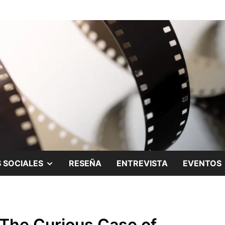
ing.
SHOW
 SOCIALES
RESEÑA
ENTREVISTA
EVENTOS
SUB
MENU
a The Curious Case of