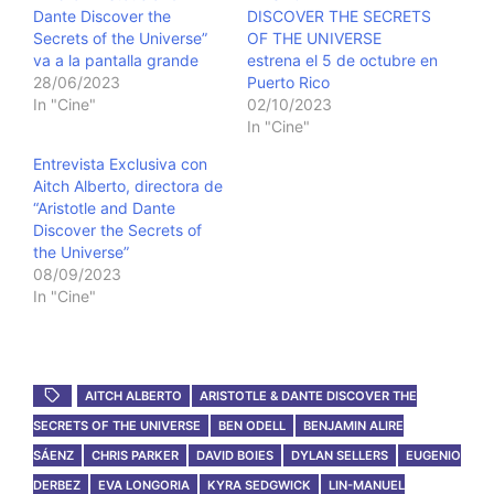
Dante Discover the
DISCOVER THE SECRETS
Secrets of the Universe”
OF THE UNIVERSE
va a la pantalla grande
estrena el 5 de octubre en
28/06/2023
Puerto Rico
In "Cine"
02/10/2023
In "Cine"
Entrevista Exclusiva con
Aitch Alberto, directora de
“Aristotle and Dante
Discover the Secrets of
the Universe”
08/09/2023
In "Cine"
AITCH ALBERTO
ARISTOTLE & DANTE DISCOVER THE
SECRETS OF THE UNIVERSE
BEN ODELL
BENJAMIN ALIRE
SÁENZ
CHRIS PARKER
DAVID BOIES
DYLAN SELLERS
EUGENIO
DERBEZ
EVA LONGORIA
KYRA SEDGWICK
LIN-MANUEL