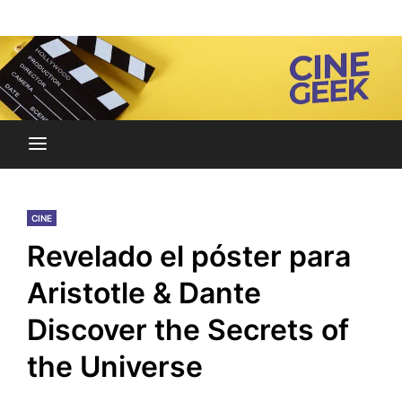
Skip
Noticias y reseñas del mundo del cine y streaming.
to
Cine Geek
content
CINE
Revelado el póster para
Aristotle & Dante
Discover the Secrets of
the Universe