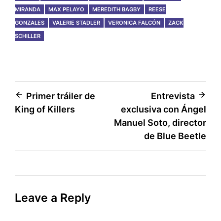
MIRANDA
MAX PELAYO
MEREDITH BAGBY
REESE
GONZALES
VALERIE STADLER
VERONICA FALCÓN
ZACK
SCHILLER
Post
Primer tráiler de
Entrevista
King of Killers
exclusiva con Ángel
navigation
Manuel Soto, director
de Blue Beetle
Leave a Reply