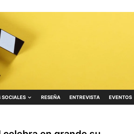
ing.
SHOW
 SOCIALES
RESEÑA
ENTREVISTA
EVENTOS
SUB
MENU
l celebra en grande su