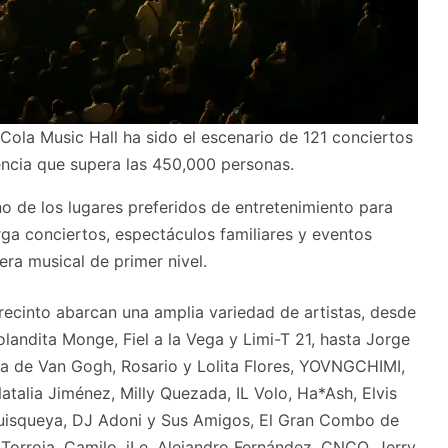
ola Music Hall ha sido el escenario de 121 conciertos
encia que supera las 450,000 personas.
o de los lugares preferidos de entretenimiento para
ga conciertos, espectáculos familiares y eventos
era musical de primer nivel.
recinto abarcan una amplia variedad de artistas, desde
landita Monge, Fiel a la Vega y Limi-T 21, hasta Jorge
eja de Van Gogh, Rosario y Lolita Flores, YOVNGCHIMI,
atalia Jiménez, Milly Quezada, IL Volo, Ha*Ash, Elvis
Quisqueya, DJ Adoni y Sus Amigos, El Gran Combo de
Torroja, Camilo, iLe, Alejandro Fernández, CNCO, Jerry