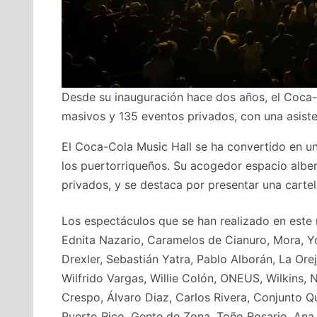
Desde su inauguración hace dos años, el Coca-C
masivos y 135 eventos privados, con una asist
El Coca-Cola Music Hall se ha convertido en un
los puertorriqueños. Su acogedor espacio alber
privados, y se destaca por presentar una cartel
Los espectáculos que se han realizado en este 
Ednita Nazario, Caramelos de Cianuro, Mora, Yo
Drexler, Sebastián Yatra, Pablo Alborán, La Or
Wilfrido Vargas, Willie Colón, ONEUS, Wilkins, N
Crespo, Álvaro Diaz, Carlos Rivera, Conjunto 
Puerto Rico, Gente de Zona, Toño Rosario, Ana 