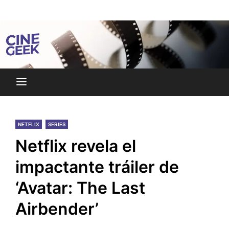
Skip
Noticias y reseñas del mundo del cine y streaming.
to
Cine Geek
content
NETFLIX
SERIES
Netflix revela el
impactante tráiler de
‘Avatar: The Last
Airbender’