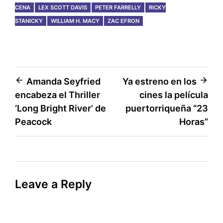
CENA
LEX SCOTT DAVIS
PETER FARRELLY
RICKY
STANICKY
WILLIAM H. MACY
ZAC EFRON
Post
Amanda Seyfried
Ya estreno en los
encabeza el Thriller
cines la película
navigation
‘Long Bright River’ de
puertorriqueña “23
Peacock
Horas”
Leave a Reply