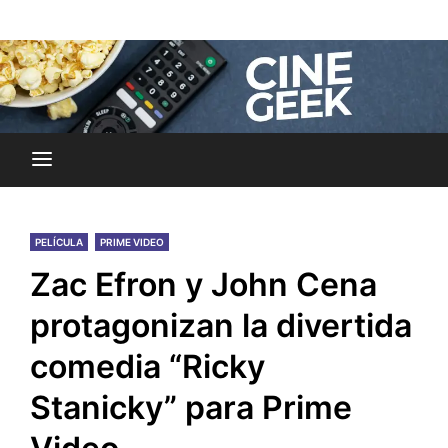
Skip
Noticias y reseñas del mundo del cine y streaming.
to
Cine Geek
content
PELÍCULA
PRIME VIDEO
Zac Efron y John Cena
protagonizan la divertida
comedia “Ricky
Stanicky” para Prime