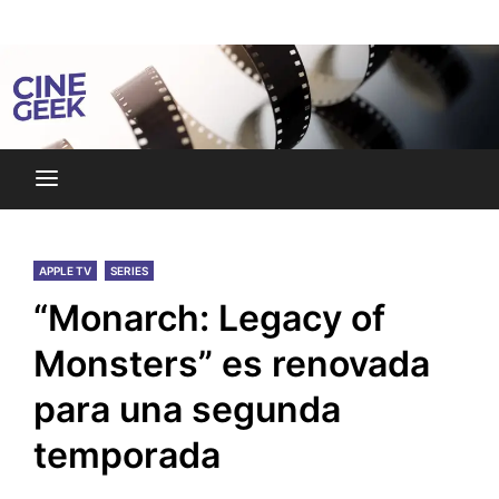
Skip
Noticias y reseñas del mundo del cine y streaming.
to
Cine Geek
content
APPLE TV
SERIES
“Monarch: Legacy of
Monsters” es renovada
para una segunda
temporada