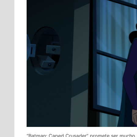
“Batman: Caped Crusader” promete ser mucho m