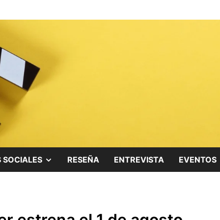
ing.
SHOW
 SOCIALES
RESEÑA
ENTREVISTA
EVENTOS
SUB
MENU
 estrena el 1 de agosto