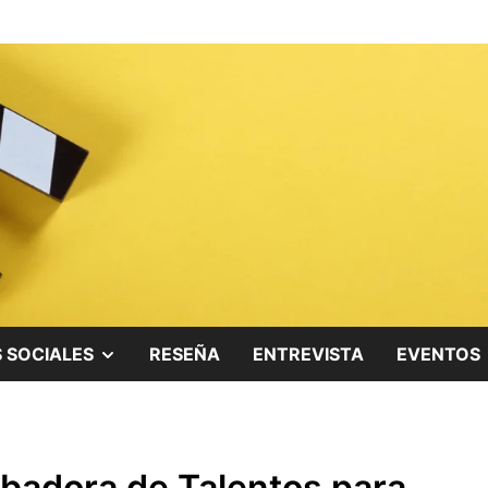
ing.
SHOW
 SOCIALES
RESEÑA
ENTREVISTA
EVENTOS
SUB
MENU
badora de Talentos para