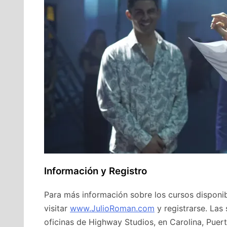
Información y Registro
Para más información sobre los cursos disponi
visitar
www.JulioRoman.com
y registrarse. Las
oficinas de Highway Studios, en Carolina, Puert