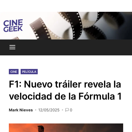
Skip
Noticias y reseñas del mundo del cine y streaming.
to
Cine Geek
content
CINE
PELÍCULA
F1: Nuevo tráiler revela la
velocidad de la Fórmula 1
Mark Nieves
12/05/2025
0