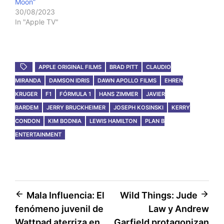
Moon”
30/08/2023
In "Apple TV"
APPLE ORIGINAL FILMS
BRAD PITT
CLAUDIO
MIRANDA
DAMSON IDRIS
DAWN APOLLO FILMS
EHREN
KRUGER
F1
FÓRMULA 1
HANS ZIMMER
JAVIER
BARDEM
JERRY BRUCKHEIMER
JOSEPH KOSINSKI
KERRY
CONDON
KIM BODNIA
LEWIS HAMILTON
PLAN B
ENTERTAINMENT
Post
Mala Influencia: El
Wild Things: Jude
fenómeno juvenil de
Law y Andrew
navigation
Wattpad aterriza en
Garfield protagonizan