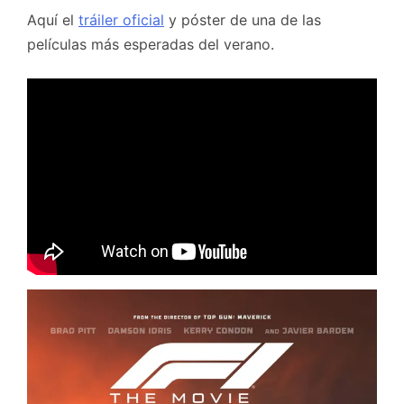
Aquí el
tráiler oficial
y póster de una de las
películas más esperadas del verano.