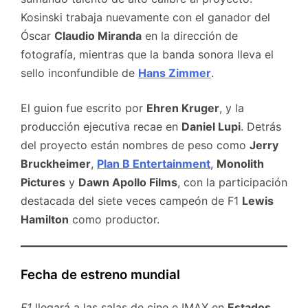
Kosinski trabaja nuevamente con el ganador del
Óscar
Claudio Miranda
en la dirección de
fotografía, mientras que la banda sonora lleva el
sello inconfundible de
Hans Zimmer
.
El guion fue escrito por
Ehren Kruger
, y la
producción ejecutiva recae en
Daniel Lupi
. Detrás
del proyecto están nombres de peso como
Jerry
Bruckheimer
,
Plan B Entertainment
,
Monolith
Pictures
y
Dawn Apollo Films
, con la participación
destacada del siete veces campeón de F1
Lewis
Hamilton
como productor.
Fecha de estreno mundial
F1
llegará a las salas de cine e IMAX en
Estados