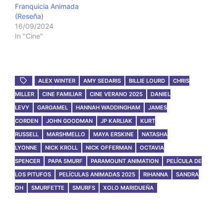
Franquicia Animada
(Reseña)
16/09/2024
In "Cine"
ALEX WINTER
AMY SEDARIS
BILLIE LOURD
CHRIS
MILLER
CINE FAMILIAR
CINE VERANO 2025
DANIEL
LEVY
GARGAMEL
HANNAH WADDINGHAM
JAMES
CORDEN
JOHN GOODMAN
JP KARLIAK
KURT
RUSSELL
MARSHMELLO
MAYA ERSKINE
NATASHA
LYONNE
NICK KROLL
NICK OFFERMAN
OCTAVIA
SPENCER
PAPA SMURF
PARAMOUNT ANIMATION
PELÍCULA DE
LOS PITUFOS
PELÍCULAS ANIMADAS 2025
RIHANNA
SANDRA
OH
SMURFETTE
SMURFS
XOLO MARIDUEÑA