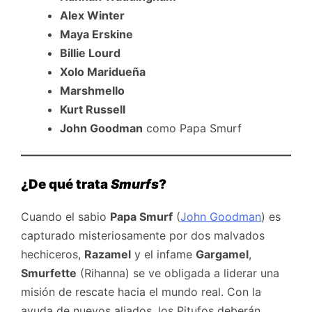
Alex Winter
Maya Erskine
Billie Lourd
Xolo Maridueña
Marshmello
Kurt Russell
John Goodman
como Papa Smurf
¿De qué trata
Smurfs
?
Cuando el sabio
Papa Smurf
(
John Goodman
) es
capturado misteriosamente por dos malvados
hechiceros,
Razamel
y el infame
Gargamel
,
Smurfette
(Rihanna) se ve obligada a liderar una
misión de rescate hacia el mundo real. Con la
ayuda de nuevos aliados, los Pitufos deberán