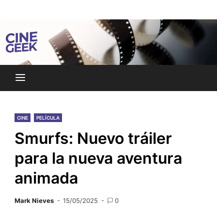
Skip
Noticias y reseñas del mundo del cine y streaming.
to
Cine Geek
content
CINE
PELÍCULA
Smurfs: Nuevo tráiler
para la nueva aventura
animada
Mark Nieves
15/05/2025
0