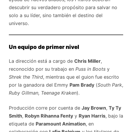
descubrir su verdadero propósito para salvar no
solo a su líder, sino también el destino del
universo.
Un equipo de primer nivel
La dirección está a cargo de
Chris Miller
,
reconocido por su trabajo en
Puss in Boots
y
Shrek the Third
, mientras que el guion fue escrito
por la ganadora del Emmy
Pam Brady
(
South Park
,
Ruby Gillman, Teenage Kraken
).
Producción corre por cuenta de
Jay Brown
,
Ty Ty
Smith
,
Robyn Rihanna Fenty
y
Ryan Harris
, bajo la
etiqueta de
Paramount Animation
, en
colaboración con
Lafig Belgium
y los titulares de