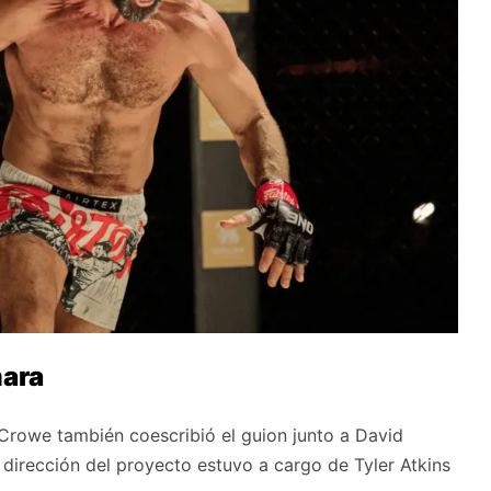
mara
l Crowe también coescribió el guion junto a David
a dirección del proyecto estuvo a cargo de Tyler Atkins