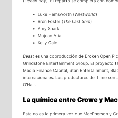
(
Ocean Boy
). El reparto se completa con nomb
Luke Hemsworth (
Westworld
)
Bren Foster (
The Last Ship
)
Amy Shark
Mojean Aria
Kelly Gale
Beast
es una coproducción de Broken Open Pictu
Grindstone Entertainment Group. El proyecto t
Media Finance Capital, Stan Entertainment, Bla
internacionales. Los productores del filme son
O’Hair.
La química entre Crowe y Ma
Esta no es la primera vez que MacPherson y C