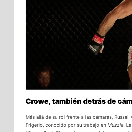
Crowe, también detrás de cá
Más allá de su rol frente a las cámaras, Russel
Frigerio, conocido por su trabajo en
Muzzle
. L