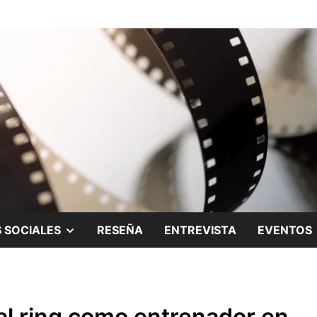
ing.
SHOW
 SOCIALES
RESEÑA
ENTREVISTA
EVENTOS
SUB
MENU
al ring como entrenador en