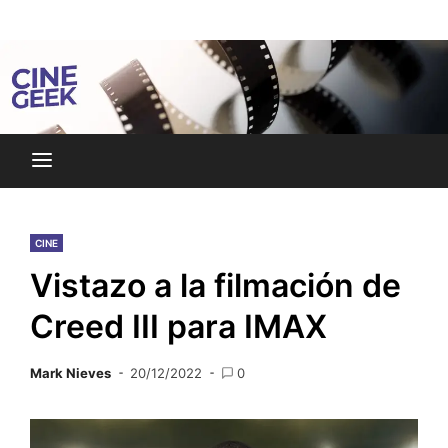
Skip
Noticias y reseñas del mundo del cine y streaming.
to
Cine Geek
content
CINE
Vistazo a la filmación de
Creed III para IMAX
Mark Nieves
20/12/2022
0