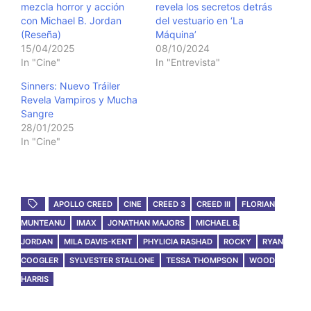
mezcla horror y acción
revela los secretos detrás
con Michael B. Jordan
del vestuario en ‘La
(Reseña)
Máquina’
15/04/2025
08/10/2024
In "Cine"
In "Entrevista"
Sinners: Nuevo Tráiler
Revela Vampiros y Mucha
Sangre
28/01/2025
In "Cine"
APOLLO CREED
CINE
CREED 3
CREED III
FLORIAN
MUNTEANU
IMAX
JONATHAN MAJORS
MICHAEL B.
JORDAN
MILA DAVIS-KENT
PHYLICIA RASHAD
ROCKY
RYAN
COOGLER
SYLVESTER STALLONE
TESSA THOMPSON
WOOD
HARRIS