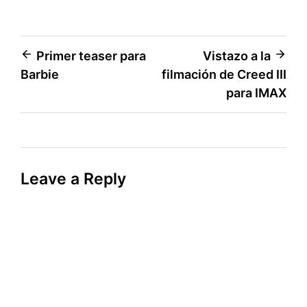
Post
Primer teaser para
Vistazo a la
Barbie
filmación de Creed III
navigation
para IMAX
Leave a Reply