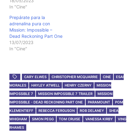
18/05/2023
In "Cine"
Prepárate para la
adrenalina pura con
Mission: Impossible –
Dead Reckoning Part One
13/07/2023
In "Cine"
CARY ELWES
CHRISTOPHER MCQUARRIE
CINE
ESAI
MORALES
HAYLEY ATWELL
HENRY CZERNY
MISSION
IMPOSSIBLE 7
MISSION IMPOSSIBLE 7 TRAILER
MISSION:
IMPOSSIBLE - DEAD RECKONING PART ONE
PARAMOUNT
POM
KLEMENTIEFF
REBECCA FERGUSON
ROB DELANEY
SHEA
WHIGHAM
SIMON PEGG
TOM CRUISE
VANESSA KIRBY
VING
RHAMES