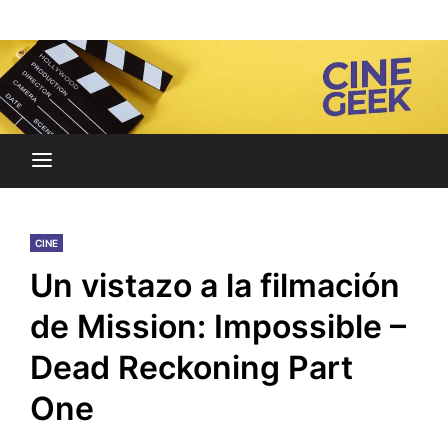
Skip
Noticias y reseñas del mundo del cine y streaming.
to
Cine Geek
content
CINE
Un vistazo a la filmación
de Mission: Impossible –
Dead Reckoning Part
One