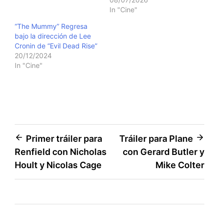
In "Cine"
“The Mummy” Regresa
bajo la dirección de Lee
Cronin de “Evil Dead Rise”
20/12/2024
In "Cine"
Post
Primer tráiler para
Tráiler para Plane
Renfield con Nicholas
con Gerard Butler y
navigation
Hoult y Nicolas Cage
Mike Colter