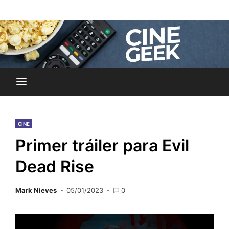
Skip
Noticias y reseñas del mundo del cine y streaming.
to
Cine Geek
content
CINE
Primer tráiler para Evil
Dead Rise
Mark Nieves
05/01/2023
0