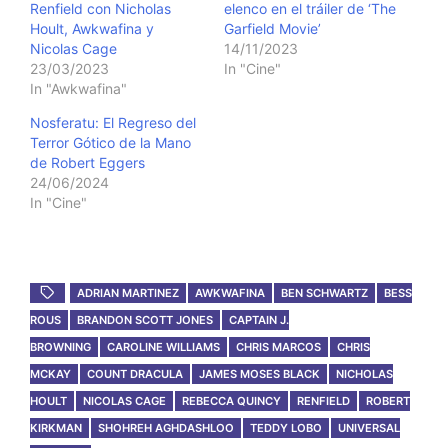
Renfield con Nicholas
elenco en el tráiler de ‘The
Hoult, Awkwafina y
Garfield Movie’
Nicolas Cage
14/11/2023
23/03/2023
In "Cine"
In "Awkwafina"
Nosferatu: El Regreso del
Terror Gótico de la Mano
de Robert Eggers
24/06/2024
In "Cine"
ADRIAN MARTINEZ
AWKWAFINA
BEN SCHWARTZ
BESS
ROUS
BRANDON SCOTT JONES
CAPTAIN J.
BROWNING
CAROLINE WILLIAMS
CHRIS MARCOS
CHRIS
MCKAY
COUNT DRACULA
JAMES MOSES BLACK
NICHOLAS
HOULT
NICOLAS CAGE
REBECCA QUINCY
RENFIELD
ROBERT
KIRKMAN
SHOHREH AGHDASHLOO
TEDDY LOBO
UNIVERSAL