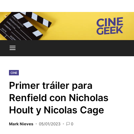
Skip
Noticias y reseñas del mundo del cine y streaming.
to
Cine Geek
content
CINE
Primer tráiler para
Renfield con Nicholas
Hoult y Nicolas Cage
Mark Nieves
05/01/2023
0