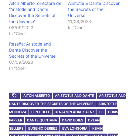
Aitch Alberto, directora de
Aristotle & Dante Discover
“Aristotle and Dante
the Secrets of the
Discover the Secrets of
Universe
the Universe”
11/08/2023
08/09/2023
In "Cine"
In "Cine"
Reseña: Aristotle and
Dante Discover the
Secrets of the Universe
07/09/2023
In "Cine"
AITCH ALBERTO
ARISTOTLE AND DANTE
ARISTOTLE AND
DANTE DISCOVER THE SECRETS OF THE UNIVERSE
ARISTOTLE
MENDOZA
BEN ODELL
BENJAMIN ALIRE SAENZ
BL
CHRIS
PARKER
DANTE QUINTANA
DAVID BOIES
DYLAN
SELLERS
EUGENIO DERBEZ
EVA LONGORIA
KEVIN