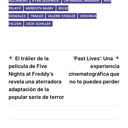
ALEJANDRO
KYRA SEDGWICK
LIN-MANUEL MIRANDA
MAX
PELAYO
MEREDITH BAGBY
REESE
GONZALES
TRAILER
VALERIE STADLER
VERONICA
FALCÓN
ZACK SCHILLER
Post
El tráiler de la
‘Past Lives’: Una
película de Five
experiencia
navigation
Nights at Freddy’s
cinematográfica que
revela una aterradora
no te puedes perder
adaptación de la
popular serie de terror