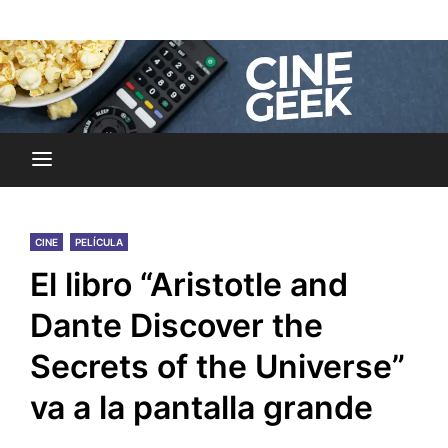
Skip
Noticias y reseñas del mundo del cine y streaming.
to
Cine Geek
content
CINE
PELÍCULA
El libro “Aristotle and
Dante Discover the
Secrets of the Universe”
va a la pantalla grande