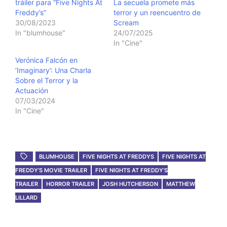
tráiler para “Five Nights At
La secuela promete más
Freddy’s”
terror y un reencuentro de
30/08/2023
Scream
In "blumhouse"
24/07/2025
In "Cine"
Verónica Falcón en
‘Imaginary’: Una Charla
Sobre el Terror y la
Actuación
07/03/2024
In "Cine"
BLUMHOUSE
FIVE NIGHTS AT FREDDYS
FIVE NIGHTS AT
FREDDY’S MOVIE TRAILER
FIVE NIGHTS AT FREDDY’S
TRAILER
HORROR TRAILER
JOSH HUTCHERSON
MATTHEW
LILLARD