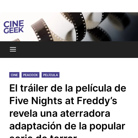
Skip
Noticias y reseñas del mundo del cine y streaming.
to
Cine Geek
content
CINE
PEACOCK
PELÍCULA
El tráiler de la película de
Five Nights at Freddy’s
revela una aterradora
adaptación de la popular