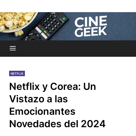
Skip
Noticias y reseñas del mundo del cine y streaming.
to
Cine Geek
content
NETFLIX
Netflix y Corea: Un
Vistazo a las
Emocionantes
Novedades del 2024