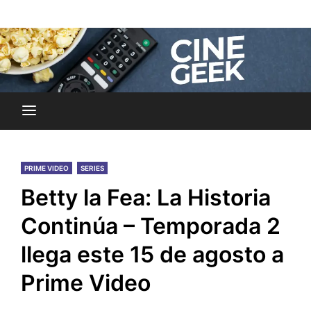
Skip
Noticias y reseñas del mundo del cine y streaming.
to
Cine Geek
content
PRIME VIDEO
SERIES
Betty la Fea: La Historia
Continúa – Temporada 2
llega este 15 de agosto a
Prime Video