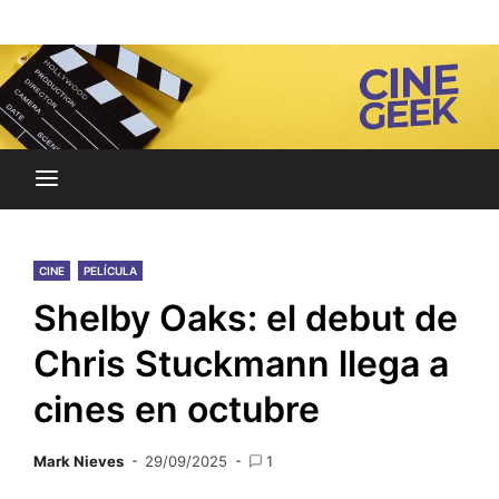
Skip
Noticias y reseñas del mundo del cine y streaming.
to
Cine Geek
content
CINE
PELÍCULA
Shelby Oaks: el debut de
Chris Stuckmann llega a
cines en octubre
Mark Nieves
29/09/2025
1