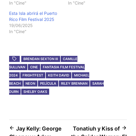
In "Cine"
In "Cine"
Esta Isla abrirá el Puerto
Rico Film Festival 2025
19/06/2025
In "Cine"
BRENDAN SEXTON III
CAMILLE
SULLIVAN
CINE
FANTASIA FILM FESTIVAL
2024
FRIGHTFEST
KEITH DAVID
MICHAEL
BEACH
NEON
PELÍCULA
RILEY BRENNAN
SARAH
DURN
SHELBY OAKS
Post
Jay Kelly: George
Tonatiuh y Kiss of