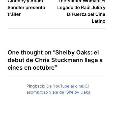
Clooney y Adam
the Spider Woman: El
navigation
Sandler presenta
Legado de Raúl Juliá y
tráiler
la Fuerza del Cine
Latino
One thought on “
Shelby Oaks: el
debut de Chris Stuckmann llega a
cines en octubre
”
Pingback:
De YouTube al cine: El
asombroso viaje de 'Shelby Oaks