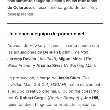
campamento religioso aislado en las montañas
de Colorado
, un escenario cargado de tensión y
desesperanza.
Un elenco y equipo de primer nivel
Además de Hawke y Thames, la cinta cuenta con
las actuaciones de
Demián Bichir
(
The Nun
),
Jeremy Davies
(
Justified
),
Miguel Mora
(
The
Black Phone
) y
Arianna Rivas
(
A Working Man
).
La producción, a cargo de
Jason Blum
(
The
Invisible Man
,
Get Out
,
M3GAN
), reúne nuevamente
al equipo creativo original. El guion fue coescrito
por
C. Robert Cargill
(
Doctor Strange
) y
Joe Hill
,
quien también funge como productor ejecutivo.