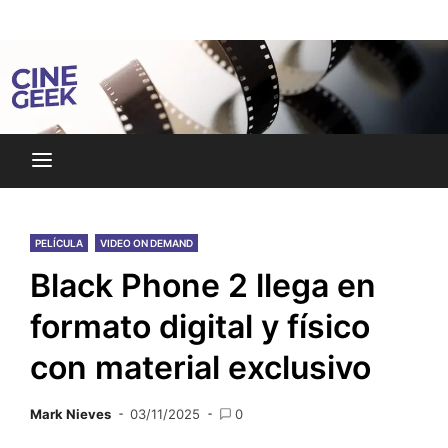
Skip
Noticias y reseñas del mundo del cine y streaming.
to
Cine Geek
content
PELÍCULA
VIDEO ON DEMAND
Black Phone 2 llega en
formato digital y físico
con material exclusivo
Mark Nieves
03/11/2025
0