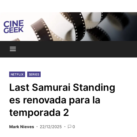
Skip
Noticias y reseñas del mundo del cine y streaming.
to
Cine Geek
content
NETFLIX
SERIES
Last Samurai Standing
es renovada para la
temporada 2
Mark Nieves
22/12/2025
0