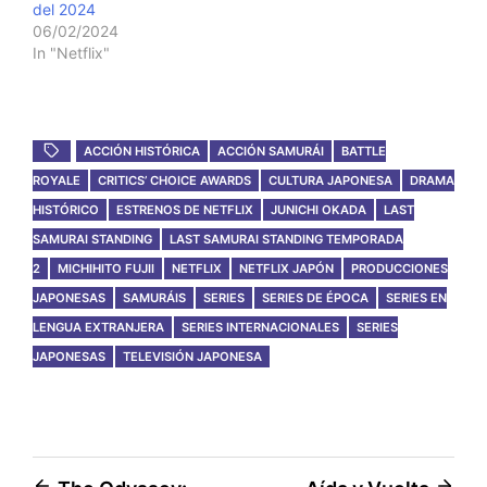
del 2024
06/02/2024
In "Netflix"
ACCIÓN HISTÓRICA
ACCIÓN SAMURÁI
BATTLE
ROYALE
CRITICS’ CHOICE AWARDS
CULTURA JAPONESA
DRAMA
HISTÓRICO
ESTRENOS DE NETFLIX
JUNICHI OKADA
LAST
SAMURAI STANDING
LAST SAMURAI STANDING TEMPORADA
2
MICHIHITO FUJII
NETFLIX
NETFLIX JAPÓN
PRODUCCIONES
JAPONESAS
SAMURÁIS
SERIES
SERIES DE ÉPOCA
SERIES EN
LENGUA EXTRANJERA
SERIES INTERNACIONALES
SERIES
JAPONESAS
TELEVISIÓN JAPONESA