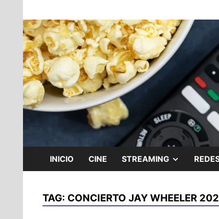
Skip
Noticias y reseñas del mundo del cine y stream
to
Cine Geek
content
SHOW
INICIO
CINE
STREAMING
REDES
SUB
TAG:
CONCIERTO JAY WHEELER 20
MENU