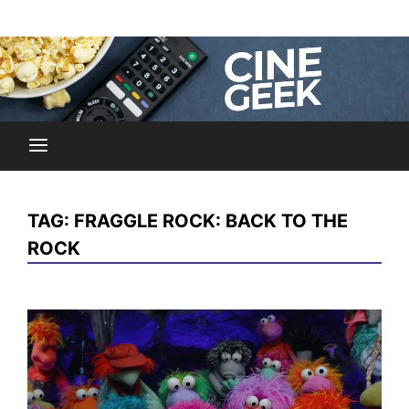
Skip
Noticias y reseñas del mundo del cine y streaming.
to
Cine Geek
content
TAG:
FRAGGLE ROCK: BACK TO THE
ROCK