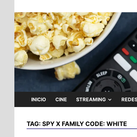
Skip
Noticias y reseñas del mundo del cine y stream
to
Cine Geek
content
SHOW
INICIO
CINE
STREAMING
REDES
SUB
TAG:
SPY X FAMILY CODE: WHITE
MENU