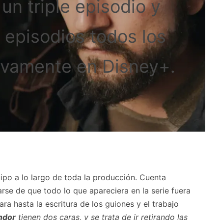
un triple episodio y
 episodios todos los
sivamente en Disney+.
uipo a lo largo de toda la producción. Cuenta
arse de que todo lo que apareciera en la serie fuera
ra hasta la escritura de los guiones y el trabajo
ndor
tienen dos caras, y se trata de ir retirando las