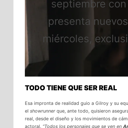
septiembre con 
presenta nuevos
miércoles, exclu
TODO TIENE QUE SER REAL
Esa impronta de realidad guio a Gilroy y su eq
el
showrunner
que, ante todo, quisieron asegur
real, desde el diseño y los movimientos de cáma
actoral.
“Todos los personajes que se ven en
A