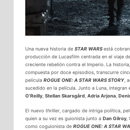
Una nueva historia de
STAR WARS
está cobran
producción de Lucasfilm centrada en el viaje d
creciente rebelión contra el Imperio. La histor
compuesta por doce episodios, transcurre cinc
película
ROGUE ONE: A STAR WARS STORY
, 
sucedido en la película. Junto a Luna, integran
O’Reilly
,
Stellan Skarsgård
,
Adria Arjona
,
Deni
El nuevo
thriller
, cargado de intriga política, p
quien a su vez es guionista junto a
Dan Gilroy
,
como coguionista de
ROGUE ONE:
A
STAR WA