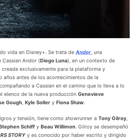
do vida en Disney+. Se trata de
Andor
, una
e Cassian Andor (
Diego Luna
), en un contexto de
ia, creada exclusivamente para la plataforma y
o años antes de los acontecimientos de la
acompañando a Cassian en el camino que lo lleva a lo
 el elenco de la nueva producción
Genevieve
se Gough
,
Kyle Soller
y
Fiona Shaw
.
eligros y tensión, tiene como
showrunner
a
Tony Gilroy
,
Stephen Schiff
y
Beau Willimon
. Gilroy se desempeñó
RS
STORY
y es conocido por haber escrito y dirigido