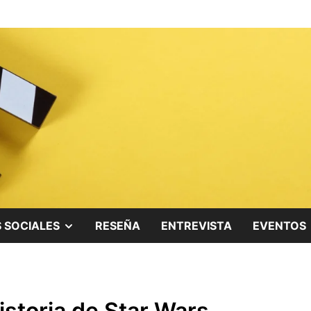
ing.
SHOW
 SOCIALES
RESEÑA
ENTREVISTA
EVENTOS
SUB
MENU
istoria de Star Wars