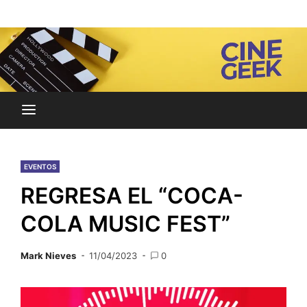
Skip
Noticias y reseñas del mundo del cine y streaming.
to
Cine Geek
content
EVENTOS
REGRESA EL “COCA-
COLA MUSIC FEST”
Mark Nieves
11/04/2023
0