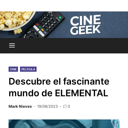
Skip
Noticias y reseñas del mundo del cine y streaming.
to
Cine Geek
content
CINE
PELÍCULA
Descubre el fascinante
mundo de ELEMENTAL
Mark Nieves
19/06/2023
0