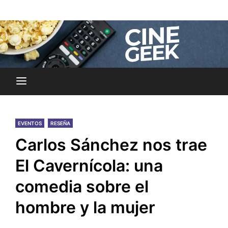
Skip
Noticias y reseñas del mundo del cine y streaming.
to
Cine Geek
content
EVENTOS
RESEÑA
Carlos Sánchez nos trae
El Cavernícola: una
comedia sobre el
hombre y la mujer