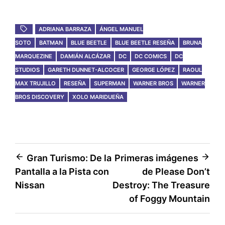
ADRIANA BARRAZA
ÁNGEL MANUEL
SOTO
BATMAN
BLUE BEETLE
BLUE BEETLE RESEÑA
BRUNA
MARQUEZINE
DAMIÁN ALCÁZAR
DC
DC COMICS
DC
STUDIOS
GARETH DUNNET-ALCOCER
GEORGE LÓPEZ
RAOUL
MAX TRUJILLO
RESEÑA
SUPERMAN
WARNER BROS
WARNER
BROS DISCOVERY
XOLO MARIDUEÑA
Post
Gran Turismo: De la
Primeras imágenes
Pantalla a la Pista con
de Please Don’t
navigation
Nissan
Destroy: The Treasure
of Foggy Mountain