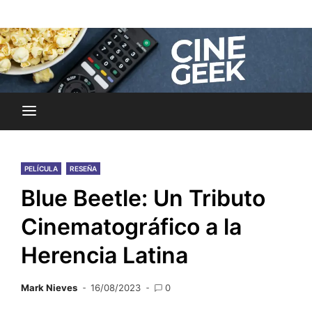
Skip
Noticias y reseñas del mundo del cine y streaming.
to
Cine Geek
content
PELÍCULA
RESEÑA
Blue Beetle: Un Tributo
Cinematográfico a la
Herencia Latina
Mark Nieves
16/08/2023
0