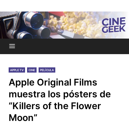
Skip
Noticias y reseñas del mundo del cine y streaming.
to
Cine Geek
content
APPLE TV
CINE
PELÍCULA
Apple Original Films
muestra los pósters de
“Killers of the Flower
Moon”