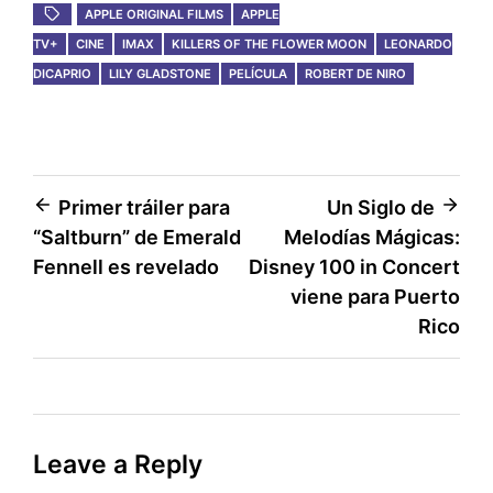
APPLE ORIGINAL FILMS
APPLE
TV+
CINE
IMAX
KILLERS OF THE FLOWER MOON
LEONARDO
DICAPRIO
LILY GLADSTONE
PELÍCULA
ROBERT DE NIRO
Post
Primer tráiler para
Un Siglo de
“Saltburn” de Emerald
Melodías Mágicas:
navigation
Fennell es revelado
Disney 100 in Concert
viene para Puerto
Rico
Leave a Reply