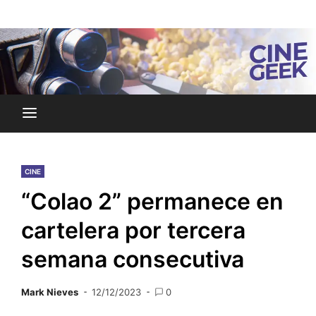
Skip
Noticias y reseñas del mundo del cine y streaming.
to
Cine Geek
content
CINE
“Colao 2” permanece en
cartelera por tercera
semana consecutiva
Mark Nieves
12/12/2023
0