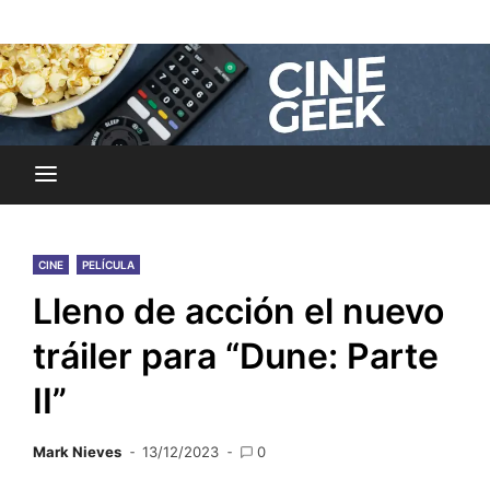
Skip
Noticias y reseñas del mundo del cine y streaming.
to
Cine Geek
content
CINE
PELÍCULA
Lleno de acción el nuevo
tráiler para “Dune: Parte
II”
Mark Nieves
13/12/2023
0