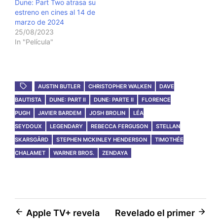
Dune: Part Two atrasa su
estreno en cines al 14 de
marzo de 2024
25/08/2023
In "Película"
AUSTIN BUTLER
CHRISTOPHER WALKEN
DAVE
BAUTISTA
DUNE: PART II
DUNE: PARTE II
FLORENCE
PUGH
JAVIER BARDEM
JOSH BROLIN
LÉA
SEYDOUX
LEGENDARY
REBECCA FERGUSON
STELLAN
SKARSGÅRD
STEPHEN MCKINLEY HENDERSON
TIMOTHÉE
CHALAMET
WARNER BROS.
ZENDAYA
Post
Apple TV+ revela
Revelado el primer