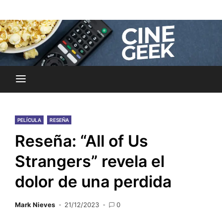
Skip
Noticias y reseñas del mundo del cine y streaming.
to
Cine Geek
content
PELÍCULA
RESEÑA
Reseña: “All of Us
Strangers” revela el
dolor de una perdida
Mark Nieves
21/12/2023
0