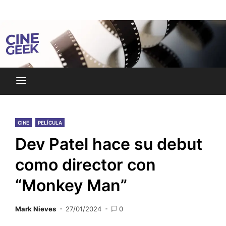
Skip
Noticias y reseñas del mundo del cine y streaming.
to
Cine Geek
content
CINE
PELÍCULA
Dev Patel hace su debut
como director con
“Monkey Man”
Mark Nieves
27/01/2024
0