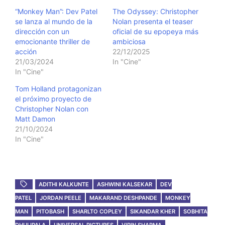
“Monkey Man”: Dev Patel
The Odyssey: Christopher
se lanza al mundo de la
Nolan presenta el teaser
dirección con un
oficial de su epopeya más
emocionante thriller de
ambiciosa
acción
22/12/2025
21/03/2024
In "Cine"
In "Cine"
Tom Holland protagonizan
el próximo proyecto de
Christopher Nolan con
Matt Damon
21/10/2024
In "Cine"
ADITHI KALKUNTE
ASHWINI KALSEKAR
DEV
PATEL
JORDAN PEELE
MAKARAND DESHPANDE
MONKEY
MAN
PITOBASH
SHARLTO COPLEY
SIKANDAR KHER
SOBHITA
DHULIPALA
UNIVERSAL PICTURES
VIPIN SHARMA