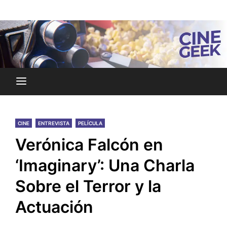
Skip
Noticias y reseñas del mundo del cine y streaming.
to
Cine Geek
content
CINE
ENTREVISTA
PELÍCULA
Verónica Falcón en
‘Imaginary’: Una Charla
Sobre el Terror y la
Actuación