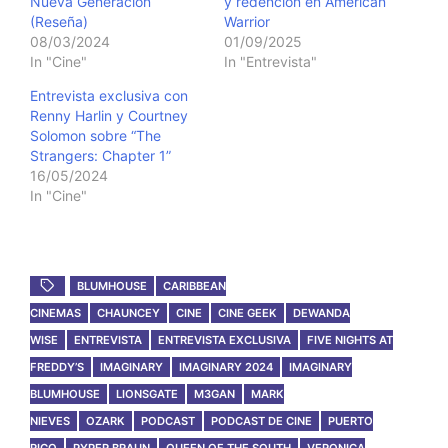
Nueva Generación
y redención en American
(Reseña)
Warrior
08/03/2024
01/09/2025
In "Cine"
In "Entrevista"
Entrevista exclusiva con
Renny Harlin y Courtney
Solomon sobre “The
Strangers: Chapter 1”
16/05/2024
In "Cine"
BLUMHOUSE
CARIBBEAN
CINEMAS
CHAUNCEY
CINE
CINE GEEK
DEWANDA
WISE
ENTREVISTA
ENTREVISTA EXCLUSIVA
FIVE NIGHTS AT
FREDDY’S
IMAGINARY
IMAGINARY 2024
IMAGINARY
BLUMHOUSE
LIONSGATE
M3GAN
MARK
NIEVES
OZARK
PODCAST
PODCAST DE CINE
PUERTO