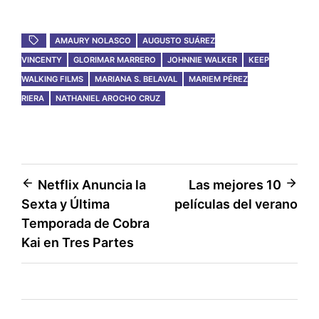
AMAURY NOLASCO
AUGUSTO SUÁREZ
VINCENTY
GLORIMAR MARRERO
JOHNNIE WALKER
KEEP
WALKING FILMS
MARIANA S. BELAVAL
MARIEM PÉREZ
RIERA
NATHANIEL AROCHO CRUZ
Post
Netflix Anuncia la
Las mejores 10
Sexta y Última
películas del verano
navigation
Temporada de Cobra
Kai en Tres Partes