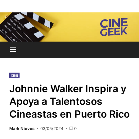
Skip
Noticias y reseñas del mundo del cine y streaming.
to
Cine Geek
content
CINE
Johnnie Walker Inspira y
Apoya a Talentosos
Cineastas en Puerto Rico
Mark Nieves
03/05/2024
0