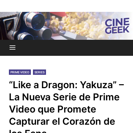
Skip
Noticias y reseñas del mundo del cine y streaming.
to
Cine Geek
content
PRIME VIDEO
SERIES
“Like a Dragon: Yakuza” –
La Nueva Serie de Prime
Video que Promete
Capturar el Corazón de