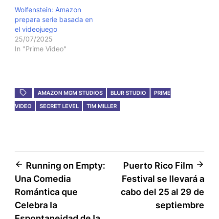
Wolfenstein: Amazon
prepara serie basada en
el videojuego
25/07/2025
In "Prime Video"
AMAZON MGM STUDIOS
BLUR STUDIO
PRIME
VIDEO
SECRET LEVEL
TIM MILLER
Post
Running on Empty:
Puerto Rico Film
Una Comedia
Festival se llevará a
navigation
Romántica que
cabo del 25 al 29 de
Celebra la
septiembre
Espontaneidad de la