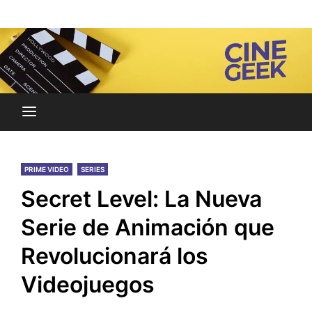
Skip
Noticias y reseñas del mundo del cine y streaming.
to
Cine Geek
content
PRIME VIDEO
SERIES
Secret Level: La Nueva
Serie de Animación que
Revolucionará los
Videojuegos