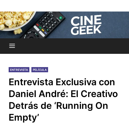
Skip
Noticias y reseñas del mundo del cine y streaming.
to
Cine Geek
content
ENTREVISTA
PELÍCULA
Entrevista Exclusiva con
Daniel André: El Creativo
Detrás de ‘Running On
Empty’