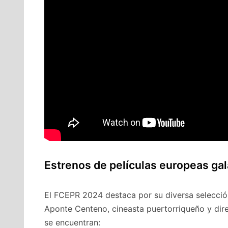
Estrenos de películas europeas ga
El FCEPR 2024 destaca por su diversa selecció
Aponte Centeno, cineasta puertorriqueño y direc
se encuentran: