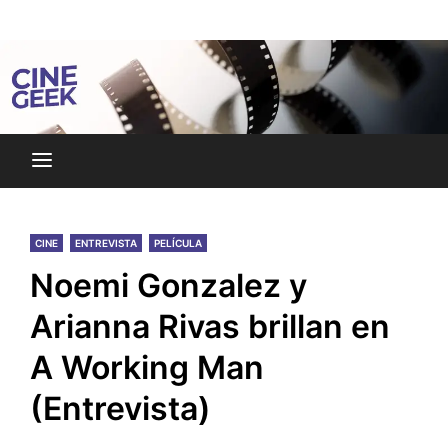
Skip
Noticias y reseñas del mundo del cine y streaming.
to
Cine Geek
content
CINE
ENTREVISTA
PELÍCULA
Noemi Gonzalez y
Arianna Rivas brillan en
A Working Man
(Entrevista)