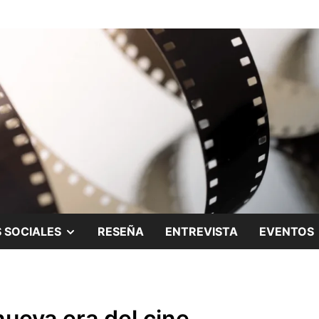
ing.
SHOW
 SOCIALES
RESEÑA
ENTREVISTA
EVENTOS
SUB
MENU
nueva era del cine