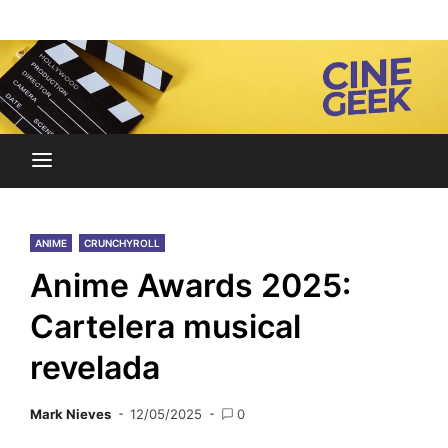
Skip
Noticias y reseñas del mundo del cine y streaming.
to
Cine Geek
content
ANIME
CRUNCHYROLL
Anime Awards 2025:
Cartelera musical
revelada
Mark Nieves
12/05/2025
0