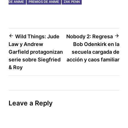
DE ANIME
PREMIOS DE ANIME
ZAK PENN
Post
Wild Things: Jude
Nobody 2: Regresa
Law y Andrew
Bob Odenkirk en la
navigation
Garfield protagonizan
secuela cargada de
serie sobre Siegfried
acción y caos familiar
& Roy
Leave a Reply