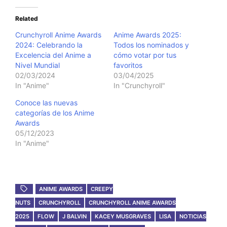
Related
Crunchyroll Anime Awards
Anime Awards 2025:
2024: Celebrando la
Todos los nominados y
Excelencia del Anime a
cómo votar por tus
Nivel Mundial
favoritos
02/03/2024
03/04/2025
In "Anime"
In "Crunchyroll"
Conoce las nuevas
categorías de los Anime
Awards
05/12/2023
In "Anime"
ANIME AWARDS
CREEPY
NUTS
CRUNCHYROLL
CRUNCHYROLL ANIME AWARDS
2025
FLOW
J BALVIN
KACEY MUSGRAVES
LISA
NOTICIAS