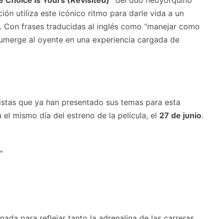
 Choice Is Yours (Revisited)”
del dúo neoyorquino
ión utiliza este icónico ritmo para darle vida a un
s. Con frases traducidas al inglés como “manejar como
 sumerge al oyente en una experiencia cargada de
istas que ya han presentado sus temas para esta
 el mismo día del estreno de la película, el
27 de junio
.
”
da para reflejar tanto la adrenalina de las carreras