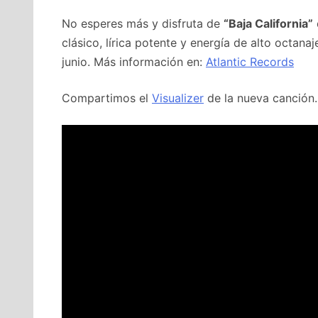
No esperes más y disfruta de
“Baja California”
clásico, lírica potente y energía de alto octana
junio. Más información en:
Atlantic Records
Compartimos el
Visualizer
de la nueva canción.