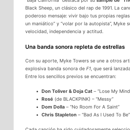
“Baja California” destaca por su
sample de “The
Black Sheep, un clásico del rap de 1991. La canc
poderoso mensaje: vivir bajo tus propias regla
un maniático” y “volar por la autopista”, Myke
velocidad, independencia y actitud.
Una banda sonora repleta de estrellas
Con su aporte, Myke Towers se une a otros art
explosiva banda sonora de
F1
, que será lanzada
Entre los sencillos previos se encuentran:
Don Toliver & Doja Cat
– “Lose My Mind
Rosé
(de BLACKPINK) – “Messy”
Dom Dolla
– “No Room For A Saint”
Chris Stapleton
– “Bad As I Used To Be”
Cada canción ha sido cuidadosamente selecciona