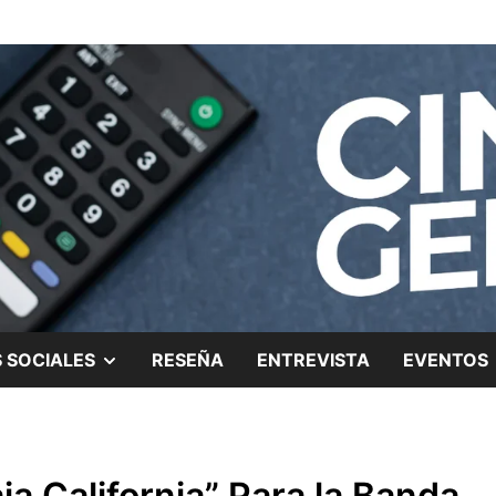
ing.
SHOW
 SOCIALES
RESEÑA
ENTREVISTA
EVENTOS
SUB
MENU
a California” Para la Banda