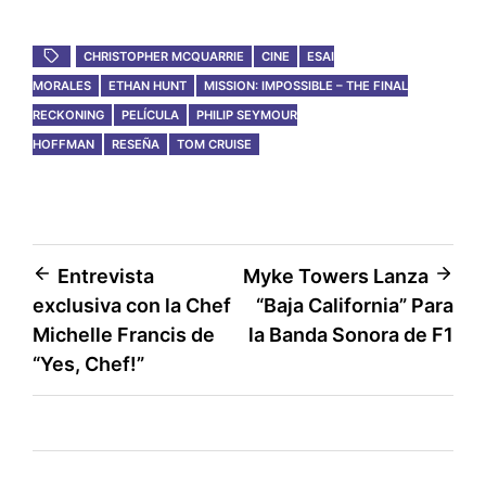
CHRISTOPHER MCQUARRIE
CINE
ESAI
MORALES
ETHAN HUNT
MISSION: IMPOSSIBLE – THE FINAL
RECKONING
PELÍCULA
PHILIP SEYMOUR
HOFFMAN
RESEÑA
TOM CRUISE
Post
Entrevista
Myke Towers Lanza
exclusiva con la Chef
“Baja California” Para
navigation
Michelle Francis de
la Banda Sonora de F1
“Yes, Chef!”