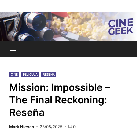
Skip
Noticias y reseñas del mundo del cine y streaming.
to
Cine Geek
content
CINE
PELÍCULA
RESEÑA
Mission: Impossible –
The Final Reckoning:
Reseña
Mark Nieves
23/05/2025
0