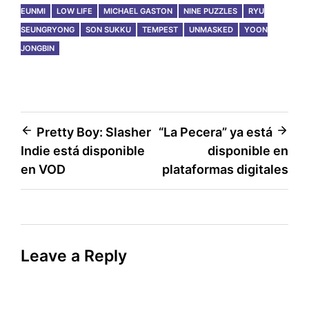
EUNMI
LOW LIFE
MICHAEL GASTON
NINE PUZZLES
RYU
SEUNGRYONG
SON SUKKU
TEMPEST
UNMASKED
YOON
JONGBIN
Post
Pretty Boy: Slasher
“La Pecera” ya está
Indie está disponible
disponible en
navigation
en VOD
plataformas digitales
Leave a Reply