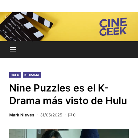
Skip
Noticias y reseñas del mundo del cine y streaming.
to
Cine Geek
content
HULU
K-DRAMA
Nine Puzzles es el K-
Drama más visto de Hulu
Mark Nieves
31/05/2025
0