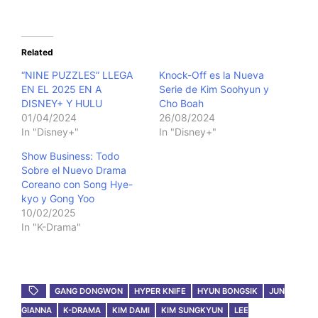
Related
“NINE PUZZLES” LLEGA
Knock-Off es la Nueva
EN EL 2025 EN A
Serie de Kim Soohyun y
DISNEY+ Y HULU
Cho Boah
01/04/2024
26/08/2024
In "Disney+"
In "Disney+"
Show Business: Todo
Sobre el Nuevo Drama
Coreano con Song Hye-
kyo y Gong Yoo
10/02/2025
In "K-Drama"
GANG DONGWON
HYPER KNIFE
HYUN BONGSIK
JUN
GIANNA
K-DRAMA
KIM DAMI
KIM SUNGKYUN
LEE