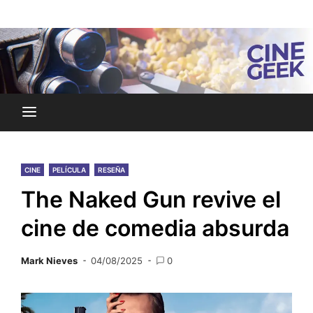
Skip
Noticias y reseñas del mundo del cine y streaming.
to
Cine Geek
content
CINE
PELÍCULA
RESEÑA
The Naked Gun revive el
cine de comedia absurda
Mark Nieves
04/08/2025
0