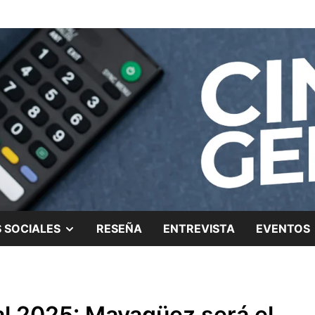
ing.
SHOW
 SOCIALES
RESEÑA
ENTREVISTA
EVENTOS
SUB
MENU
al 2025: Mayagüez será el