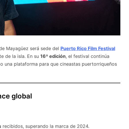
d de Mayagüez será sede del
Puerto Rico Film Festival
e de la isla. En su
16ª edición
, el festival continúa
do una plataforma para que cineastas puertorriqueños
nce global
s
recibidos, superando la marca de 2024.